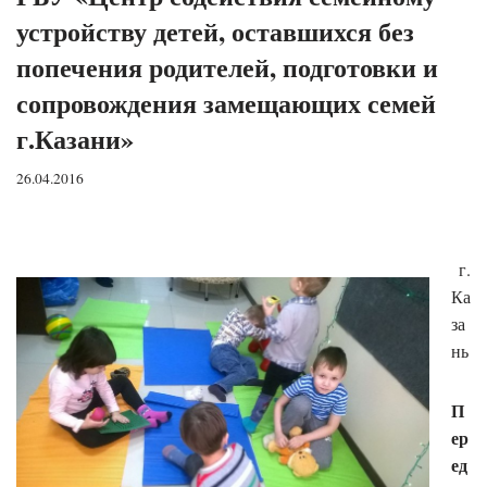
устройству детей, оставшихся без
попечения родителей, подготовки и
сопровождения замещающих семей
г.Казани»
26.04.2016
г.
Ка
за
нь
П
ер
ед