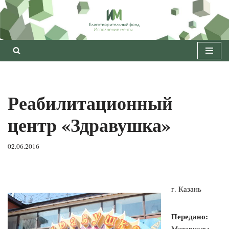
Перейти
к
содержимому
Реабилитационный
центр «Здравушка»
02.06.2016
г. Казань
Передано:
Материалы