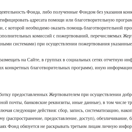
деятельность Фонда, либо полученные Фондом без указания конкр
нтифицировать адресата помощи или благотворительную програм
ти, с которой необходимо оказать помощь благотворительной про
дополнительных комиссий с пожертвований, перечисляемых Жерт
ными системами) при осуществлении пожертвования указанные 
е размещать на Сайте, в группах в социальных сетях отчетную 
мках конкретных благотворительных программ), иную информаци
бработку предоставленных Жертвователем при осуществлении до
нной почты, банковские реквизиты, иные данные), в том числе т
лючая следующие действия: сбор, запись, систематизацию, нако
ачу (распространение, предоставление, доступ), обезличивание,
чаях Фонд обязуется не раскрывать третьим лицам личную инфо