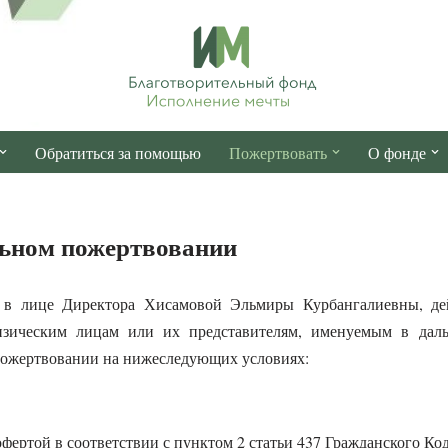
Обратиться за помощью
Пожертвовать
О фонде
льном пожертвовании
 в лице Директора Хисамовой Эльмиры Курбангалиевны, де
изическим лицам или их представителям, именуемым в даль
пожертвовании на нижеследующих условиях:
офертой в соответствии с пунктом 2 статьи 437 Гражданского Ко