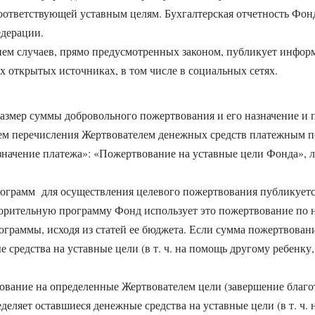
соответствующей уставным целям. Бухгалтерская отчетность Фон
едерации.
ем случаев, прямо предусмотренных законом, публикует информа
их открытых источниках, в том числе в социальных сетях.
 размер суммы добровольного пожертвования и его назначение 
утем перечисления Жертвователем денежных средств платежным 
азначение платежа»: «Пожертвование на уставные цели Фонда», л
рограмм для осуществления целевого пожертвования публикуетс
орительную программу Фонд использует это пожертвование по н
ограммы, исходя из статей ее бюджета. Если сумма пожертвова
 средства на уставные цели (в т. ч. на помощь другому ребенк
вование на определенные Жертвователем цели (завершение бла
еляет оставшиеся денежные средства на уставные цели (в т. ч.