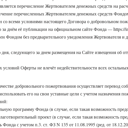
является перечисление Жертвователем денежных средств на расч
лучение перечисленных Жертвователем денежных средств Фондо
сен со всеми условиями настоящего Договора о добровольном по
о за днём её публикации на официальном сайте Фонда — https://im
нен Фондом без предварительного уведомления Жертвователя и де
до дня, следующего за днем размещения на Сайте извещения об 
их условий Оферты не влечёт недействительности всех остальны
качестве добровольного пожертвования осуществляет перевод с
использовать его на свои уставные цели с учетом назначения п
ний:
льную программу Фонда (в случае, если такая возможность предо
лаготворительный проект (в случае, если такая возможность пре
 Фонда с учетом п.3. ст. ФЗ N 135 от 11.08.1995 (ред. от 18.12.