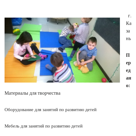
г.
Ка
за
нь
П
ер
ед
ан
о:
М
атериалы для творчества
Оборудование для занятий по развитию детей
Мебель для занятий по развитию детей