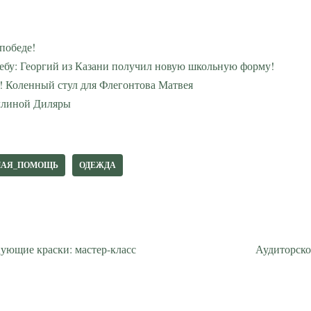
победе!
учебу: Георгий из Казани получил новую школьную форму!
! Коленный стул для Флегонтова Матвея
ллиной Диляры
НАЯ_ПОМОЩЬ
ОДЕЖДА
ующие краски: мастер-класс
Аудиторско