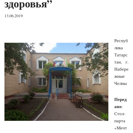
здоровья”
13.06.2019
Респуб
лика
Татарс
тан, г.
Набере
жные
Челны
Перед
ано
:
Стол-
парта
«Мечт