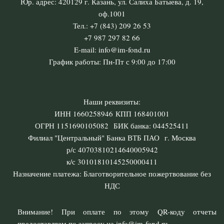
Юр. адрес: 420129 г. Казань, ул. Салиха Батыева, д. 19,
оф.1001
Тел.: +7 (843) 209 26 53
+7 987 297 82 66
E-mail: info@im-fond.ru
График работы: Пн-Пт с 9:00 до 17:00
Наши реквизиты:
ИНН 1660258946 КПП 168401001
ОГРН 1151690105082 БИК банка: 044525411
Филиал "Центральный" Банка ВТБ ПАО г. Москва
р/с 40703810214640005942
к/с 30101810145250000411
Назначение платежа: Благотворительное пожертвование без
НДС
Внимание! При оплате по этому QR-коду отчеты
предоставляем по запросу на info@im-fond.ru