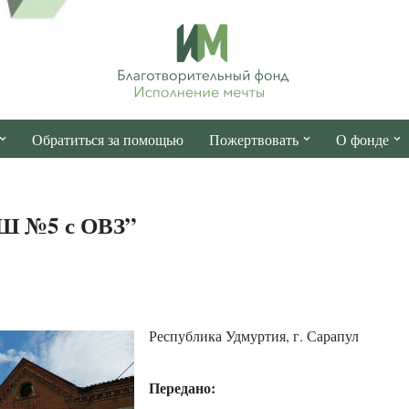
Обратиться за помощью
Пожертвовать
О фонде
Ш №5 с ОВЗ”
Республика Удмуртия, г. Сарапул
Передано: