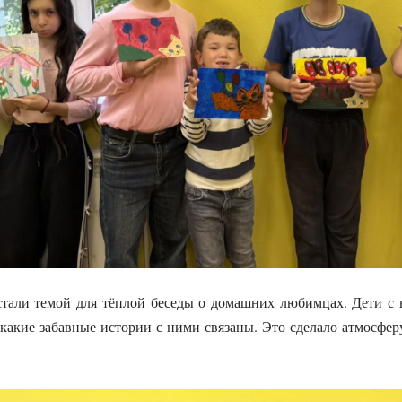
тали темой для тёплой беседы о домашних любимцах. Дети с 
 какие забавные истории с ними связаны. Это сделало атмосфер