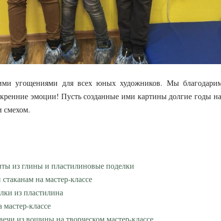
кими угощениями для всех юных художников. Мы благодари
скренние эмоции! Пусть созданные ими картины долгие годы н
 смехом.
иты из глины и пластилиновые поделки
 стаканам на мастер-классе
елки из пластилина
 мастер-классе
вечи из вощины на творческом мастер-классе