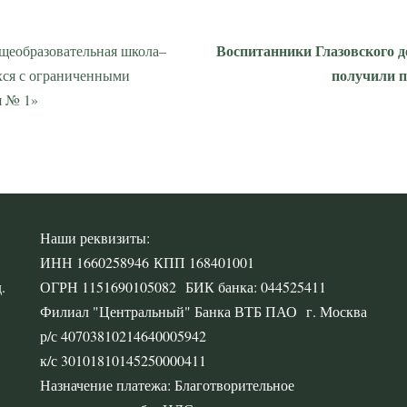
Воспитанники Глазовского д
щеобразовательная школа–
получили п
хся с ограниченными
я № 1»
,
Наши реквизиты:
ИНН 1660258946 КПП 168401001
.
ОГРН 1151690105082 БИК банка: 044525411
Филиал "Центральный" Банка ВТБ ПАО г. Москва
р/с 40703810214640005942
к/с 30101810145250000411
Назначение платежа: Благотворительное