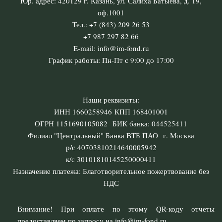
Юр. адрес: 420129 г. Казань, ул. Салиха Батыева, д. 19,
оф.1001
Тел.: +7 (843) 209 26 53
+7 987 297 82 66
E-mail: info@im-fond.ru
График работы: Пн-Пт с 9:00 до 17:00
Наши реквизиты:
ИНН 1660258946 КПП 168401001
ОГРН 1151690105082 БИК банка: 044525411
Филиал "Центральный" Банка ВТБ ПАО г. Москва
р/с 40703810214640005942
к/с 30101810145250000411
Назначение платежа: Благотворительное пожертвование без
НДС
Внимание! При оплате по этому QR-коду отчеты
предоставляем по запросу на info@im-fond.ru