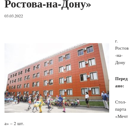
Ростова-на-Дону»
03.03.2022
г.
Ростов
-на-
Дону
Перед
ано:
Стол-
парта
«Мечт
а» – 2 шт.