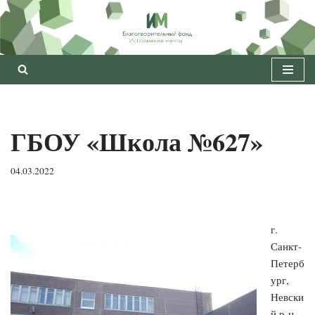
Перейти
к
содержимому
ГБОУ «Школа №627»
04.03.2022
г.
Санкт-
Петерб
ург,
Невски
й р-н