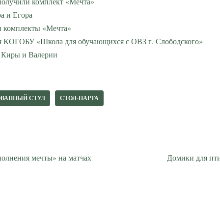
получили комплект «Мечта»
а и Егора
и комплекты «Мечта»
ля КОГОБУ «Школа для обучающихся с ОВЗ г. Слободского»
 Киры и Валерии
ВАННЫЙ СТУЛ
СТОЛ-ПАРТА
олнения мечты» на матчах
Домики для пти