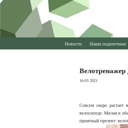
Перейти
к
содержимому
Новости
Наши подопечные
Велотренажер 
16.03.2021
Совсем скоро растает в
велосипеде. Милая и об
приятный презент: вело