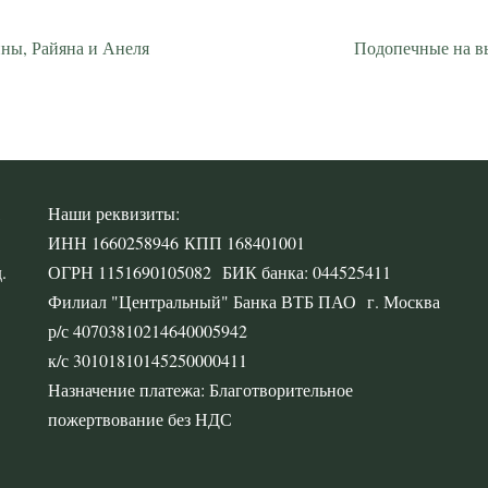
ины, Райяна и Анеля
Подопечные на в
,
Наши реквизиты:
ИНН 1660258946 КПП 168401001
.
ОГРН 1151690105082 БИК банка: 044525411
Филиал "Центральный" Банка ВТБ ПАО г. Москва
р/с 40703810214640005942
к/с 30101810145250000411
Назначение платежа: Благотворительное
пожертвование без НДС