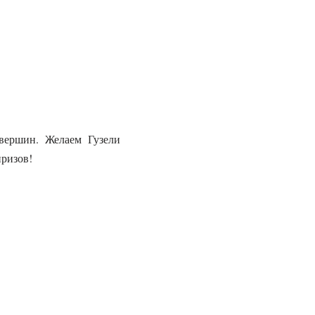
вершин. Желаем Гузели
призов!