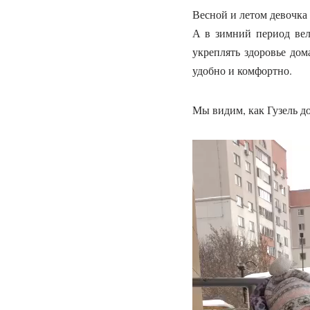
Весной и летом девочка
А в зимний период вел
укреплять здоровье до
удобно и комфортно.
Мы видим, как Гузель д
В
и
д
е
о
п
л
е
е