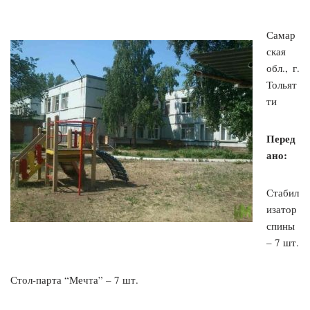
Самар
ская
обл., г.
Тольят
ти
Перед
ано:
Стабил
изатор
спины
– 7 шт.
Стол-парта “Мечта” – 7 шт.