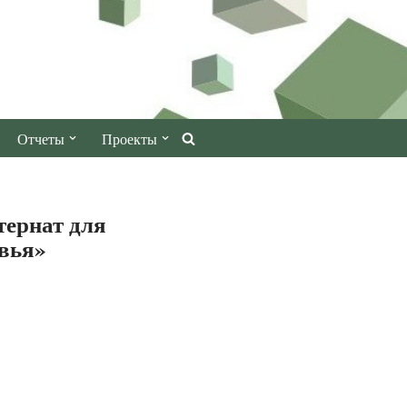
Отчеты
Проекты
ернат для
вья»