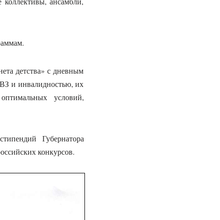
е коллективы, ансамбли,
раммам.
нета детства» с дневным
ОВЗ и инвалидностью, их
оптимальных условий,
стипендий Губернатора
российских конкурсов.