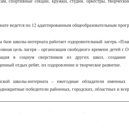
ам, спортивные секции, кружки, студии, оркестры, творчески
нате ведется по 12 адаптированным общеобразовательным прог
а базе школы-интерната работает оздоровительный лагерь «Пла
овная цель лагеря – организация свободного времени детей с 
тация в социум сверстников из других школ, создание 
нный отдых ребят, их оздоровление и творческое развитие.
ской школы-интерната – ежегодные обладатели именных 
однократные победители районных, городских, областных и все