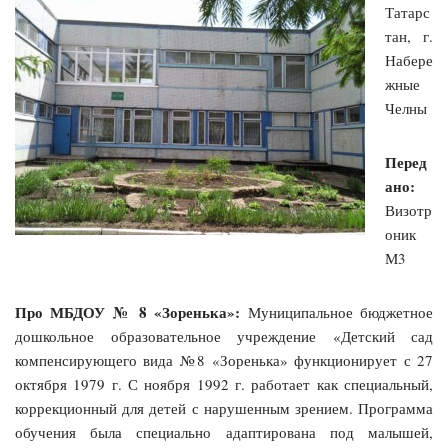
Татарс
тан, г.
Набере
жные
Челны
Перед
ано:
Визотр
оник
М3
Про МБДОУ № 8 «Зоренька»:
Муниципальное бюджетное
дошкольное образовательное учреждение «Детский сад
компенсирующего вида №8 «Зоренька» функционирует с 27
октября 1979 г. С ноября 1992 г. работает как специальный,
коррекционный для детей с нарушенным зрением. Программа
обучения была специально адаптирована под малышей,