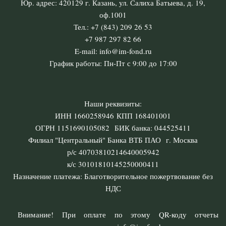
Юр. адрес: 420129 г. Казань, ул. Салиха Батыева, д. 19,
оф.1001
Тел.: +7 (843) 209 26 53
+7 987 297 82 66
E-mail: info@im-fond.ru
График работы: Пн-Пт с 9:00 до 17:00
Наши реквизиты:
ИНН 1660258946 КПП 168401001
ОГРН 1151690105082 БИК банка: 044525411
Филиал "Центральный" Банка ВТБ ПАО г. Москва
р/с 40703810214640005942
к/с 30101810145250000411
Назначение платежа: Благотворительное пожертвование без
НДС
Внимание! При оплате по этому QR-коду отчеты