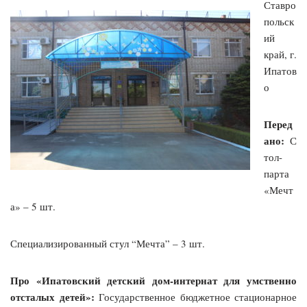
Ставро
польск
ий
край, г.
Ипатов
о
Перед
ано:
С
тол-
парта
«Мечт
а» – 5 шт.
Специализированный стул “Мечта” – 3 шт.
Про «Ипатовский детский дом-интернат для умственно
отсталых детей»:
Государственное бюджетное стационарное