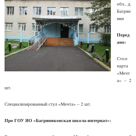
обл., д.
Багрян
ики
Перед
ано:
Стол-
парта
«Мечт
а» – 2
шт.
Специализированный стул «Мечта» – 2 шт.
Про ГОУ ЯО «Багряниковская школа-интернат»: