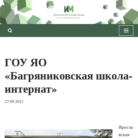
Перейти
к
содержимому
ГОУ ЯО
«Багряниковская школа-
интернат»
27.09.2021
Яросла
вская