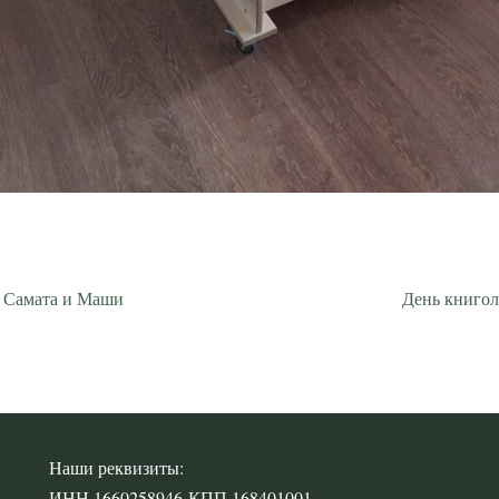
я Самата и Маши
День книгол
,
Наши реквизиты:
ИНН 1660258946 КПП 168401001