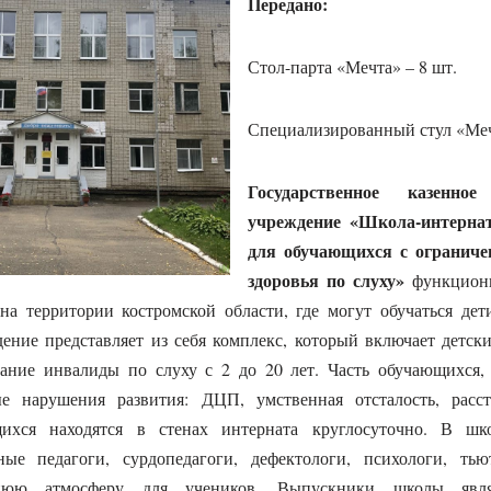
Передано:
Стол-парта «Мечта» – 8 шт.
Специализированный стул «Меч
Государственное казенное
учреждение «Школа-интернат
для обучающихся с огранич
здоровья по слуху»
функцион
на территории костромской области, где могут обучаться де
ение представляет из себя комплекс, который включает детск
вание инвалиды по слуху с 2 до 20 лет. Часть обучающихся,
е нарушения развития: ДЦП, умственная отсталость, расстр
ихся находятся в стенах интерната круглосуточно. В шко
ные педагоги, сурдопедагоги, дефектологи, психологи, тью
шнюю атмосферу для учеников. Выпускники школы явля