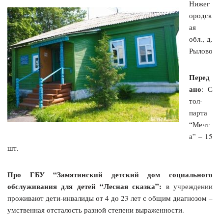
Нижег
ородск
ая
обл., д.
Рылово
Перед
ано
: С
тол-
парта
“Мечт
а” – 15
шт.
Про ГБУ “Замятинский детский дом социального
обслуживания для детей “Лесная сказка”:
в учреждении
проживают дети-инвалиды от 4 до 23 лет с общим диагнозом –
умственная отсталость разной степени выраженности.