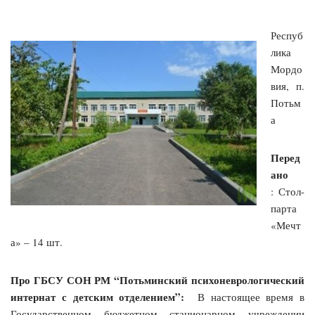
Респуб
лика
Мордо
вия, п.
Потьм
а
Перед
ано
: Стол-
парта
«Мечт
а» – 14 шт.
Про ГБСУ СОН РМ “Потьминский психоневрологический
интернат с детским отделением”:
В настоящее время в
Государственном бюджетном стационарном учреждении