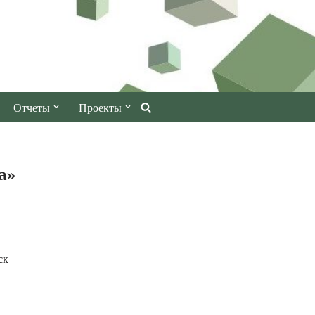
Отчеты
Проекты
а»
ск