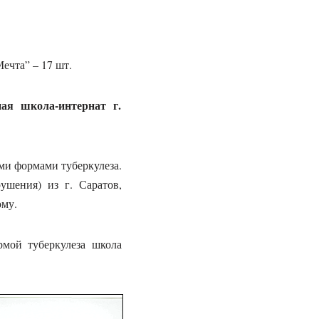
ечта” – 17 шт.
я школа-интернат г.
ми формами туберкулеза.
ушения) из г. Саратов,
ому.
мой туберкулеза школа