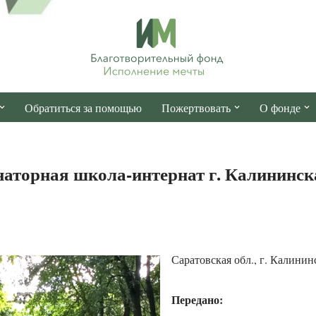
Обратиться за помощью
Пожертвовать
О фонде
торная школа-интернат г. Калининск
Саратовская обл., г. Калинин
Передано: