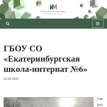
Перейти
к
содержимому
ГБОУ СО
«Екатеринбургская
школа-интернат №6»
02.04.2026
Све
рдл