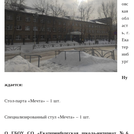
овс
кая
обл
аст
ь, г.
Ека
тер
инб
ург
Ну
ждается:
Стол-парта «Мечта» – 1 шт.
Специализированный стул «Мечта» – 1 шт.
О ГБОУ СО «Екатеринбургская школа-интернат №6,