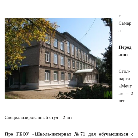
г.
Самар
а
Перед
ано:
Стол-
парта
«Мечт
а» – 2
шт.
Специализированный стул – 2 шт.
Про ГБОУ «Школа-интернат №71 для обучающихся с