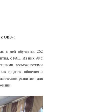
с ОВЗ»:
ас в ней обучается 262
ития, с РАС. Из них 98 с
ченными возможностями
 как средства общения и
изическом развитии, для
 жизни.