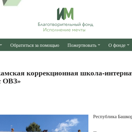
Обратиться за помощью
Пожертвовать
О фонде
амская коррекционная школа-интерна
с ОВЗ»
Республика Башкор