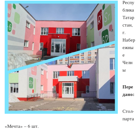
Респу
блика
Татар
стан,
г.
Набер
ежны
е
Челн
ы
Пере
дано:
Стол-
парта
«Мечта» – 6 шт.