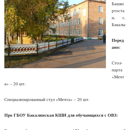
Башко
ртоста
н, с.
Бакалы
Перед
ано:
Стол-
парта
«Мечт
а» – 20 шт.
Специализированный стул «Мечта» – 20 шт.
Про ГБОУ Бакалинская КШИ для обучающихся с ОВЗ: