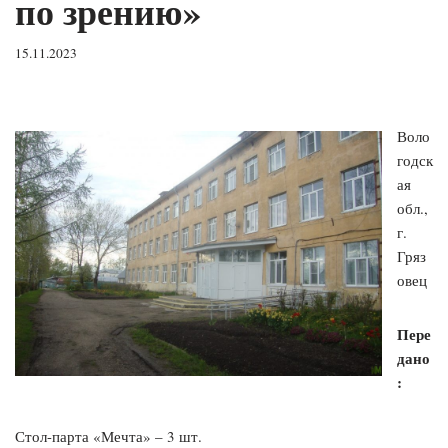
по зрению»
15.11.2023
Воло
годск
ая
обл.,
г.
Гряз
овец
Пере
дано
:
Стол-парта «Мечта» – 3 шт.