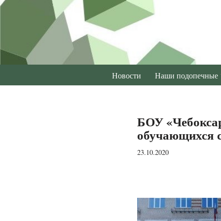
Перейти
к
содержимому
Новости
Наши подопечные
БОУ «Чебоксар
обучающихся 
23.10.2020