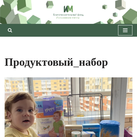
Перейти
к
содержимому
Продуктовый_набор